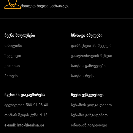
მიიღეთ ნივთი სწრაფად.
ᲩᲕᲔᲜᲘ ᲨᲝᲣᲠᲣᲛᲔᲑᲘ
ᲡᲬᲠᲐᲤᲘ ᲑᲛᲣᲚᲔᲑᲘ
თბილისი
დაბრუნება ან შეცვლა
ზუგდიდი
უსაფრთხოების წესები
ქუთაისი
საიტის გამოყენება
ბათუმი
საიტის რუქა
ᲩᲕᲔᲜᲗᲐᲜ ᲓᲐᲙᲐᲕᲨᲘᲠᲔᲑᲐ
ᲩᲕᲔᲜᲘ ᲔᲥᲡᲙᲚᲣᲖᲘᲕᲘ
ტელეფონი 568 91 08 48
სუნამოს ყიდვა ღამით
თამარ მეფის ქუჩა N 13
სუნამო განვადებით
e-mail:
info@iemima.ge
ონლაინ კატალოგი