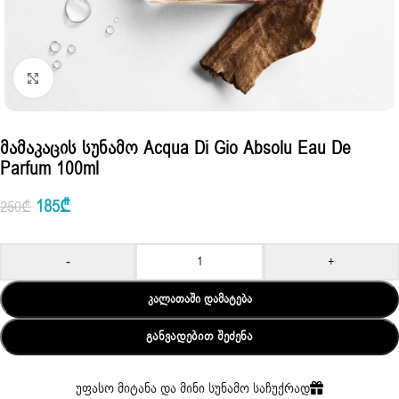
Click to enlarge
Მამაკაცის Სუნამო Acqua Di Gio Absolu Eau De
Parfum 100ml
185
₾
250
₾
-
+
ᲙᲐᲚᲐᲗᲐᲨᲘ ᲓᲐᲛᲐᲢᲔᲑᲐ
ᲒᲐᲜᲕᲐᲓᲔᲑᲘᲗ ᲨᲔᲫᲔᲜᲐ
უფასო მიტანა და მინი სუნამო საჩუქრად