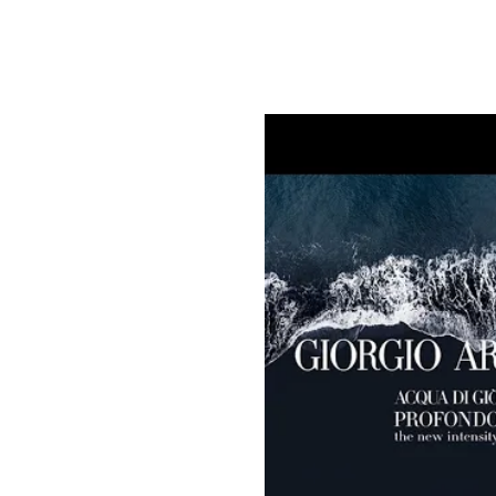
LD LEGEND!
თზე, სადაც
წიწვოვან-
o Armani
ულის
ს თბილი