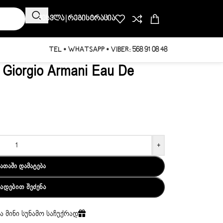
Შესვლა | Რეგისტრაცია
TEL • WHATSAPP • VIBER: 568 91 08 48
 Giorgio Armani Eau De
+
ᲐᲗᲐᲨᲘ ᲓᲐᲛᲐᲢᲔᲑᲐ
ᲕᲐᲓᲔᲑᲘᲗ ᲨᲔᲫᲔᲜᲐ
ა მინი სუნამო საჩუქრად