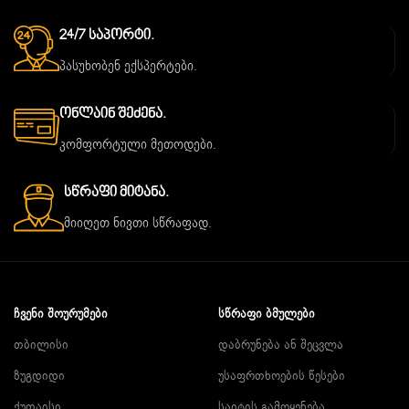
24/7 Საპორტი.
პასუხობენ ექსპერტები.
Ონლაინ Შეძენა.
კომფორტული მეთოდები.
Სწრაფი Მიტანა.
მიიღეთ ნივთი სწრაფად.
ᲩᲕᲔᲜᲘ ᲨᲝᲣᲠᲣᲛᲔᲑᲘ
ᲡᲬᲠᲐᲤᲘ ᲑᲛᲣᲚᲔᲑᲘ
თბილისი
დაბრუნება ან შეცვლა
ზუგდიდი
უსაფრთხოების წესები
ქუთაისი
საიტის გამოყენება