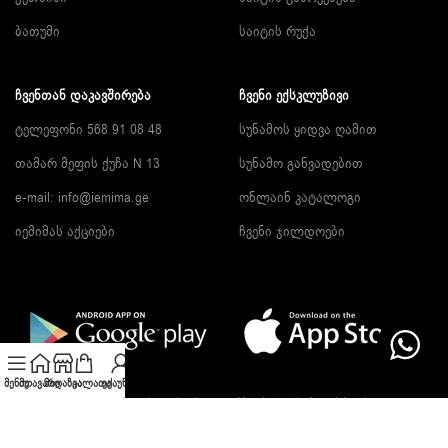
ბათუმი
საიტის რუქა
ᲩᲕᲔᲜᲗᲐᲜ ᲓᲐᲙᲐᲕᲨᲘᲠᲔᲑᲐ
ᲩᲕᲔᲜᲘ ᲔᲥᲡᲙᲚᲣᲖᲘᲕᲘ
ტელეფონი 568 91 08 48
სუნამოს ყიდვა ღამით
თამარ მეფის ქუჩა N 13
სუნამო განვადებით
e-mail:
info@iemima.ge
ონლაინ კატალოგი
იემიმას აქციები
ჩვენი ჯილდოები
მენიუ
მთავარი
მაღაზია
კალათა
ექაუნთი
გამოიწერე სიახლეები და გაიგე ფასდაკლების შესახებ!