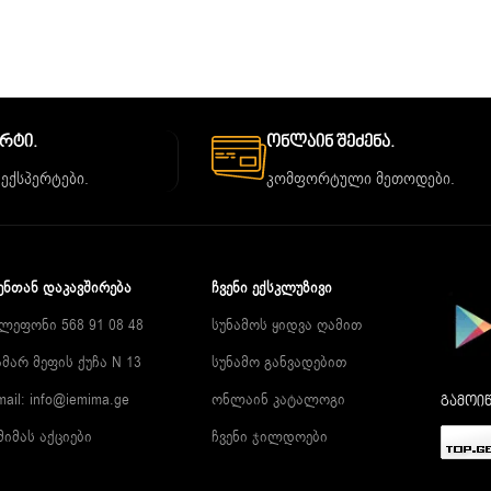
ორტი.
Ონლაინ Შეძენა.
 ექსპერტები.
კომფორტული მეთოდები.
ᲔᲜᲗᲐᲜ ᲓᲐᲙᲐᲕᲨᲘᲠᲔᲑᲐ
ᲩᲕᲔᲜᲘ ᲔᲥᲡᲙᲚᲣᲖᲘᲕᲘ
ლეფონი 568 91 08 48
სუნამოს ყიდვა ღამით
მარ მეფის ქუჩა N 13
სუნამო განვადებით
mail:
info@iemima.ge
ონლაინ კატალოგი
გამოიწ
მიმას აქციები
ჩვენი ჯილდოები