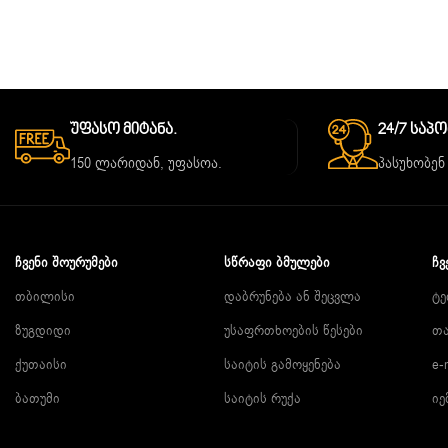
Უფასო Მიტანა.
24/7 Საპ
150 ლარიდან, უფასოა.
პასუხობენ
ᲩᲕᲔᲜᲘ ᲨᲝᲣᲠᲣᲛᲔᲑᲘ
ᲡᲬᲠᲐᲤᲘ ᲑᲛᲣᲚᲔᲑᲘ
ᲩᲕ
თბილისი
დაბრუნება ან შეცვლა
ტე
ზუგდიდი
უსაფრთხოების წესები
თა
ქუთაისი
საიტის გამოყენება
e-
ბათუმი
საიტის რუქა
იე