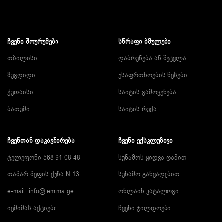
ᲩᲕᲔᲜᲘ ᲨᲝᲣᲠᲣᲛᲔᲑᲘ
ᲡᲬᲠᲐᲤᲘ ᲑᲛᲣᲚᲔᲑᲘ
თბილისი
დაბრუნება ან შეცვლა
ზუგდიდი
უსაფრთხოების წესები
ქუთაისი
საიტის გამოყენება
ბათუმი
საიტის რუქა
ᲩᲕᲔᲜᲗᲐᲜ ᲓᲐᲙᲐᲕᲨᲘᲠᲔᲑᲐ
ᲩᲕᲔᲜᲘ ᲔᲥᲡᲙᲚᲣᲖᲘᲕᲘ
ტელეფონი 568 91 08 48
სუნამოს ყიდვა ღამით
თამარ მეფის ქუჩა N 13
სუნამო განვადებით
e-mail:
info@iemima.ge
ონლაინ კატალოგი
იემიმას აქციები
ჩვენი ჯილდოები