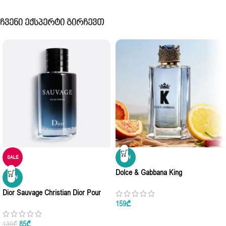
Ჩვენი Ექსპერტი Გირჩევთ
SALE
NEW
Dolce & Gabbana King
NEW
Dolce&Gabbana Eau De Parfum
Dior Sauvage Christian Dior Pour
100ml
Homme Eau De Parfum 10ml • 60ml
159
₾
• 100ml
85
₾
130
₾