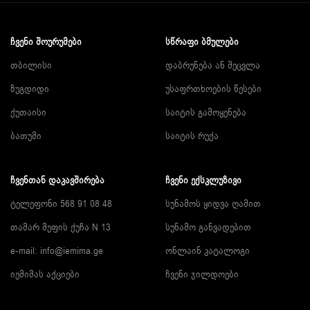
ᲩᲕᲔᲜᲘ ᲨᲝᲣᲠᲣᲛᲔᲑᲘ
ᲡᲬᲠᲐᲤᲘ ᲑᲛᲣᲚᲔᲑᲘ
თბილისი
დაბრუნება ან შეცვლა
ზუგდიდი
უსაფრთხოების წესები
ქუთაისი
საიტის გამოყენება
ბათუმი
საიტის რუქა
ᲩᲕᲔᲜᲗᲐᲜ ᲓᲐᲙᲐᲕᲨᲘᲠᲔᲑᲐ
ᲩᲕᲔᲜᲘ ᲔᲥᲡᲙᲚᲣᲖᲘᲕᲘ
ტელეფონი 568 91 08 48
სუნამოს ყიდვა ღამით
თამარ მეფის ქუჩა N 13
სუნამო განვადებით
e-mail:
info@iemima.ge
ონლაინ კატალოგი
იემიმას აქციები
ჩვენი ჯილდოები