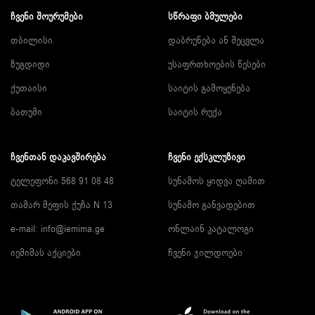
ᲩᲕᲔᲜᲘ ᲨᲝᲣᲠᲣᲛᲔᲑᲘ
ᲡᲬᲠᲐᲤᲘ ᲑᲛᲣᲚᲔᲑᲘ
თბილისი
დაბრუნება ან შეცვლა
ზუგდიდი
უსაფრთხოების წესები
ქუთაისი
საიტის გამოყენება
ბათუმი
საიტის რუქა
ᲩᲕᲔᲜᲗᲐᲜ ᲓᲐᲙᲐᲕᲨᲘᲠᲔᲑᲐ
ᲩᲕᲔᲜᲘ ᲔᲥᲡᲙᲚᲣᲖᲘᲕᲘ
ტელეფონი 568 91 08 48
სუნამოს ყიდვა ღამით
თამარ მეფის ქუჩა N 13
სუნამო განვადებით
e-mail:
info@iemima.ge
ონლაინ კატალოგი
იემიმას აქციები
ჩვენი ჯილდოები