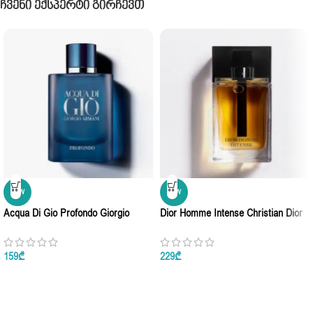
Ჩვენი Ექსპერტი Გირჩევთ
NEW
NEW
Acqua Di Gio Profondo Giorgio
Dior Homme Intense Christian Dior
Armani Eau De Parfum 100ml
Eau De Parfum 100ml
159
₾
229
₾