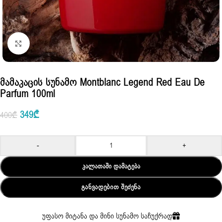
Click to enlarge
Მამაკაცის Სუნამო Montblanc Legend Red Eau De
Parfum 100ml
349
₾
400
₾
-
+
ᲙᲐᲚᲐᲗᲐᲨᲘ ᲓᲐᲛᲐᲢᲔᲑᲐ
ᲒᲐᲜᲕᲐᲓᲔᲑᲘᲗ ᲨᲔᲫᲔᲜᲐ
უფასო მიტანა და მინი სუნამო საჩუქრად