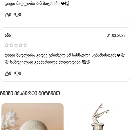
დიდი მადლობა ბ-ნ მალხაზს ❤️🙌
0
0
ანი
01.03.2023
დიდი მადლობა კიდევ ერთხელ ამ სასწაული სუნამოსთვის❤️🌸
🌸 ნამდვილად გაამართლა მოლოდინი 🥰🌸
0
0
Ჩვენი Ექსპერტი Გირჩევთ