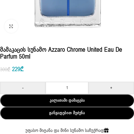
Click to enlarge
Მამაკაცის Სუნამო Azzaro Chrome United Eau De
Parfum 50ml
229
₾
300
₾
-
+
ᲙᲐᲚᲐᲗᲐᲨᲘ ᲓᲐᲛᲐᲢᲔᲑᲐ
ᲒᲐᲜᲕᲐᲓᲔᲑᲘᲗ ᲨᲔᲫᲔᲜᲐ
უფასო მიტანა და მინი სუნამო საჩუქრად