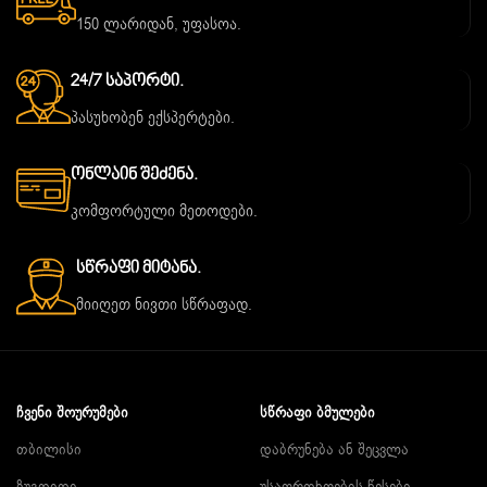
150 ლარიდან, უფასოა.
24/7 Საპორტი.
პასუხობენ ექსპერტები.
Ონლაინ Შეძენა.
კომფორტული მეთოდები.
Სწრაფი Მიტანა.
მიიღეთ ნივთი სწრაფად.
ᲩᲕᲔᲜᲘ ᲨᲝᲣᲠᲣᲛᲔᲑᲘ
ᲡᲬᲠᲐᲤᲘ ᲑᲛᲣᲚᲔᲑᲘ
თბილისი
დაბრუნება ან შეცვლა
ზუგდიდი
უსაფრთხოების წესები