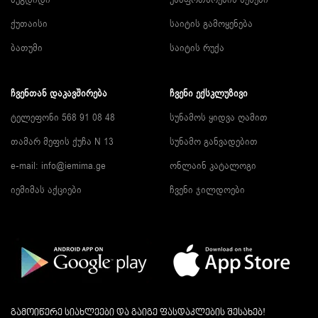
ქუთაისი
საიტის გამოყენება
ბათუმი
საიტის რუქა
ᲩᲕᲔᲜᲗᲐᲜ ᲓᲐᲙᲐᲕᲨᲘᲠᲔᲑᲐ
ᲩᲕᲔᲜᲘ ᲔᲥᲡᲙᲚᲣᲖᲘᲕᲘ
ტელეფონი 568 91 08 48
სუნამოს ყიდვა ღამით
თამარ მეფის ქუჩა N 13
სუნამო განვადებით
e-mail:
info@iemima.ge
ონლაინ კატალოგი
იემიმას აქციები
ჩვენი ჯილდოები
გამოიწერე სიახლეები და გაიგე ფასდაკლების შესახებ!