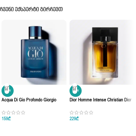
Ჩვენი Ექსპერტი Გირჩევთ
NEW
NEW
Acqua Di Gio Profondo Giorgio
Dior Homme Intense Christian Dior
Armani Eau De Parfum 100ml
Eau De Parfum 100ml
159
₾
229
₾