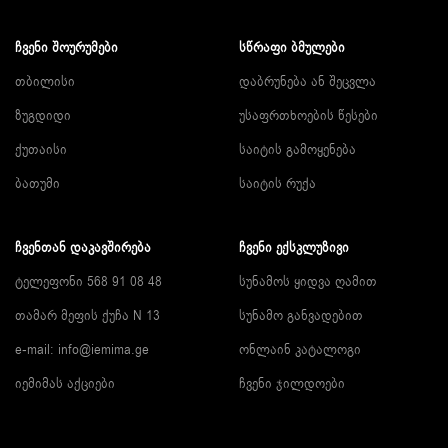
ᲩᲕᲔᲜᲘ ᲨᲝᲣᲠᲣᲛᲔᲑᲘ
ᲡᲬᲠᲐᲤᲘ ᲑᲛᲣᲚᲔᲑᲘ
თბილისი
დაბრუნება ან შეცვლა
ზუგდიდი
უსაფრთხოების წესები
ქუთაისი
საიტის გამოყენება
ბათუმი
საიტის რუქა
ᲩᲕᲔᲜᲗᲐᲜ ᲓᲐᲙᲐᲕᲨᲘᲠᲔᲑᲐ
ᲩᲕᲔᲜᲘ ᲔᲥᲡᲙᲚᲣᲖᲘᲕᲘ
ტელეფონი 568 91 08 48
სუნამოს ყიდვა ღამით
თამარ მეფის ქუჩა N 13
სუნამო განვადებით
e-mail:
info@iemima.ge
ონლაინ კატალოგი
იემიმას აქციები
ჩვენი ჯილდოები