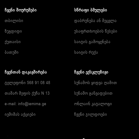
ᲩᲕᲔᲜᲘ ᲨᲝᲣᲠᲣᲛᲔᲑᲘ
ᲡᲬᲠᲐᲤᲘ ᲑᲛᲣᲚᲔᲑᲘ
თბილისი
დაბრუნება ან შეცვლა
ზუგდიდი
უსაფრთხოების წესები
ქუთაისი
საიტის გამოყენება
ბათუმი
საიტის რუქა
ᲩᲕᲔᲜᲗᲐᲜ ᲓᲐᲙᲐᲕᲨᲘᲠᲔᲑᲐ
ᲩᲕᲔᲜᲘ ᲔᲥᲡᲙᲚᲣᲖᲘᲕᲘ
ტელეფონი 568 91 08 48
სუნამოს ყიდვა ღამით
თამარ მეფის ქუჩა N 13
სუნამო განვადებით
e-mail:
info@iemima.ge
ონლაინ კატალოგი
იემიმას აქციები
ჩვენი ჯილდოები