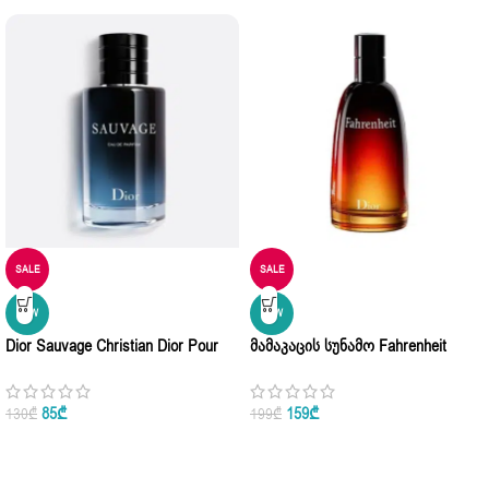
SALE
SALE
NEW
NEW
Dior Sauvage Christian Dior Pour
Მამაკაცის Სუნამო Fahrenheit
Homme Eau De Parfum 10ml • 60ml
Christian Dior Eau De Toilette 100ml
• 100ml
85
₾
159
₾
130
₾
199
₾