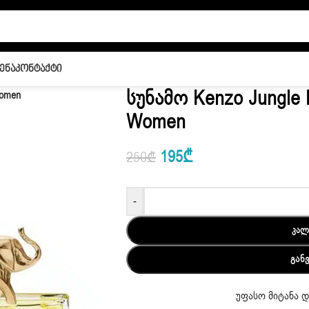
ენა
Კონტაქტი
Სუნამო Kenzo Jungle 
women
Women
195
₾
250
₾
-
ᲙᲐᲚ
ᲒᲐᲜ
უფასო მიტანა დ