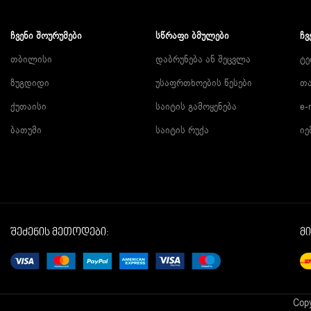
ᲩᲕᲔᲜᲘ ᲨᲝᲣᲠᲣᲛᲔᲑᲘ
ᲡᲬᲠᲐᲤᲘ ᲑᲛᲣᲚᲔᲑᲘ
ᲩᲕ
თბილისი
დაბრუნება ან შეცვლა
ტე
ზუგდიდი
უსაფრთხოების წესები
თა
ქუთაისი
საიტის გამოყენება
e-
ბათუმი
საიტის რუქა
იე
შეძენის მეთოდები:
მ
Copy