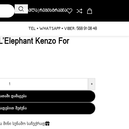
Შესვლა | Რეგისტრაცია
TEL • WHATSAPP • VIBER: 568 91 08 48
L’Elephant Kenzo For
+
ᲐᲗᲐᲨᲘ ᲓᲐᲛᲐᲢᲔᲑᲐ
ᲕᲐᲓᲔᲑᲘᲗ ᲨᲔᲫᲔᲜᲐ
ა მინი სუნამო საჩუქრად