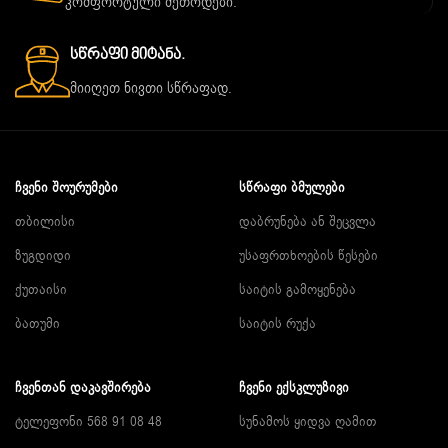
კომფორტული მეთოდები.
Სწრაფი Მიტანა.
მიიღეთ ნივთი სწრაფად.
ᲩᲕᲔᲜᲘ ᲨᲝᲣᲠᲣᲛᲔᲑᲘ
ᲡᲬᲠᲐᲤᲘ ᲑᲛᲣᲚᲔᲑᲘ
თბილისი
დაბრუნება ან შეცვლა
ზუგდიდი
უსაფრთხოების წესები
ქუთაისი
საიტის გამოყენება
ბათუმი
საიტის რუქა
ᲩᲕᲔᲜᲗᲐᲜ ᲓᲐᲙᲐᲕᲨᲘᲠᲔᲑᲐ
ᲩᲕᲔᲜᲘ ᲔᲥᲡᲙᲚᲣᲖᲘᲕᲘ
ტელეფონი 568 91 08 48
სუნამოს ყიდვა ღამით