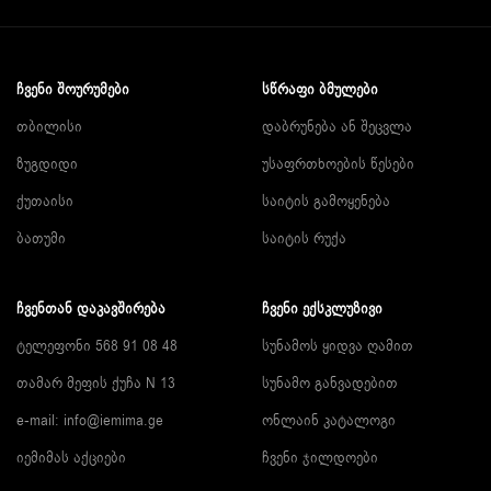
ᲩᲕᲔᲜᲘ ᲨᲝᲣᲠᲣᲛᲔᲑᲘ
ᲡᲬᲠᲐᲤᲘ ᲑᲛᲣᲚᲔᲑᲘ
თბილისი
დაბრუნება ან შეცვლა
ზუგდიდი
უსაფრთხოების წესები
ქუთაისი
საიტის გამოყენება
ბათუმი
საიტის რუქა
ᲩᲕᲔᲜᲗᲐᲜ ᲓᲐᲙᲐᲕᲨᲘᲠᲔᲑᲐ
ᲩᲕᲔᲜᲘ ᲔᲥᲡᲙᲚᲣᲖᲘᲕᲘ
ტელეფონი 568 91 08 48
სუნამოს ყიდვა ღამით
თამარ მეფის ქუჩა N 13
სუნამო განვადებით
e-mail:
info@iemima.ge
ონლაინ კატალოგი
იემიმას აქციები
ჩვენი ჯილდოები