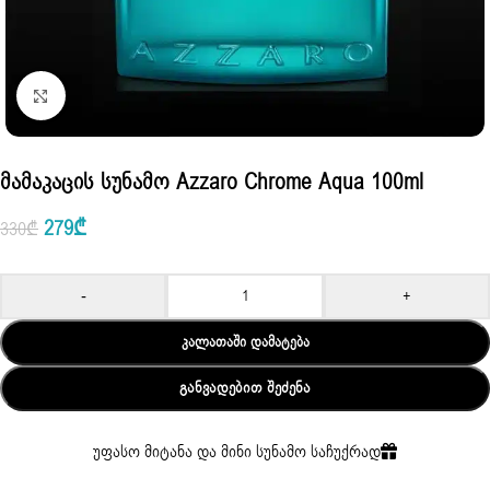
Click to enlarge
Მამაკაცის Სუნამო Azzaro Chrome Aqua 100ml
279
₾
330
₾
-
+
ᲙᲐᲚᲐᲗᲐᲨᲘ ᲓᲐᲛᲐᲢᲔᲑᲐ
ᲒᲐᲜᲕᲐᲓᲔᲑᲘᲗ ᲨᲔᲫᲔᲜᲐ
უფასო მიტანა და მინი სუნამო საჩუქრად