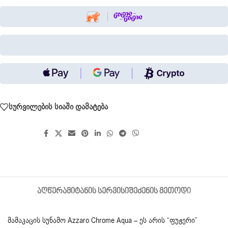
სურვილების სიაში დამატება
გააზიარეთ:
ᲐᲦᲬᲔᲠᲐ
ᲛᲘᲢᲐᲜᲘᲡ ᲡᲔᲠᲕᲘᲡᲘ
ᲨᲔᲫᲔᲜᲘᲡ ᲛᲔᲗᲝᲓᲘ
მამაკაცის სუნამო
Azzaro
Chrome Aqua – ეს არის “ფუჟერი”