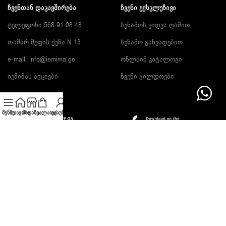
ᲩᲕᲔᲜᲗᲐᲜ ᲓᲐᲙᲐᲕᲨᲘᲠᲔᲑᲐ
ᲩᲕᲔᲜᲘ ᲔᲥᲡᲙᲚᲣᲖᲘᲕᲘ
ტელეფონი 568 91 08 48
სუნამოს ყიდვა ღამით
თამარ მეფის ქუჩა N 13
სუნამო განვადებით
e-mail:
info@iemima.ge
ონლაინ კატალოგი
იემიმას აქციები
ჩვენი ჯილდოები
მენიუ
მთავარი
მაღაზია
კალათა
ექაუნთი
გამოიწერე სიახლეები და გაიგე ფასდაკლების შესახებ!