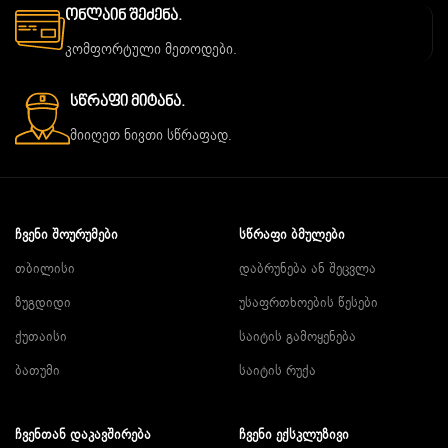
Ონლაინ Შეძენა.
კომფორტული მეთოდები.
Სწრაფი Მიტანა.
მიიღეთ ნივთი სწრაფად.
ᲩᲕᲔᲜᲘ ᲨᲝᲣᲠᲣᲛᲔᲑᲘ
ᲡᲬᲠᲐᲤᲘ ᲑᲛᲣᲚᲔᲑᲘ
თბილისი
დაბრუნება ან შეცვლა
ზუგდიდი
უსაფრთხოების წესები
ქუთაისი
საიტის გამოყენება
ბათუმი
საიტის რუქა
ᲩᲕᲔᲜᲗᲐᲜ ᲓᲐᲙᲐᲕᲨᲘᲠᲔᲑᲐ
ᲩᲕᲔᲜᲘ ᲔᲥᲡᲙᲚᲣᲖᲘᲕᲘ