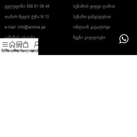
ტელეფონი 568 91 08 48
სუნამოს ყიდვა ღამით
თამარ მეფის ქუჩა N 13
სუნამო განვადებით
e-mail:
info@iemima.ge
ონლაინ კატალოგი
იემიმას აქციები
ჩვენი ჯილდოები
მენიუ
მთავარი
მაღაზია
კალათა
ექაუნთი
გამოიწერე სიახლეები და გაიგე ფასდაკლების შესახებ!