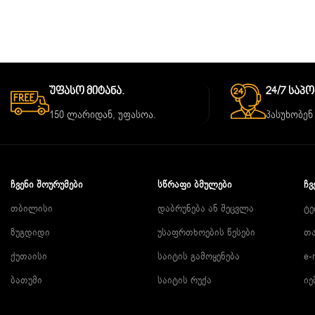
Უფასო Მიტანა.
24/7 Საპ
150 ლარიდან, უფასოა.
პასუხობენ
ᲩᲕᲔᲜᲘ ᲨᲝᲣᲠᲣᲛᲔᲑᲘ
ᲡᲬᲠᲐᲤᲘ ᲑᲛᲣᲚᲔᲑᲘ
ᲩᲕ
თბილისი
დაბრუნება ან შეცვლა
ტე
ზუგდიდი
უსაფრთხოების წესები
თა
ქუთაისი
საიტის გამოყენება
e-
ბათუმი
საიტის რუქა
იე