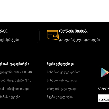
ორტი.
Ონლაინ Შეძენა.
 ექსპერტები.
კომფორტული მეთოდები.
ᲔᲜᲗᲐᲜ ᲓᲐᲙᲐᲕᲨᲘᲠᲔᲑᲐ
ᲩᲕᲔᲜᲘ ᲔᲥᲡᲙᲚᲣᲖᲘᲕᲘ
ლეფონი 568 91 08 48
სუნამოს ყიდვა ღამით
მარ მეფის ქუჩა N 13
სუნამო განვადებით
mail:
info@iemima.ge
ონლაინ კატალოგი
გამოიწ
მიმას აქციები
ჩვენი ჯილდოები