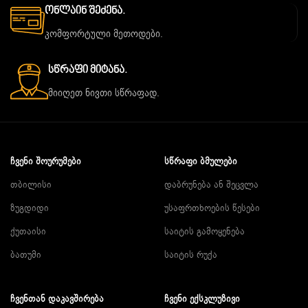
Ონლაინ Შეძენა.
კომფორტული მეთოდები.
Სწრაფი Მიტანა.
მიიღეთ ნივთი სწრაფად.
ᲩᲕᲔᲜᲘ ᲨᲝᲣᲠᲣᲛᲔᲑᲘ
ᲡᲬᲠᲐᲤᲘ ᲑᲛᲣᲚᲔᲑᲘ
თბილისი
დაბრუნება ან შეცვლა
ზუგდიდი
უსაფრთხოების წესები
ქუთაისი
საიტის გამოყენება
ბათუმი
საიტის რუქა
ᲩᲕᲔᲜᲗᲐᲜ ᲓᲐᲙᲐᲕᲨᲘᲠᲔᲑᲐ
ᲩᲕᲔᲜᲘ ᲔᲥᲡᲙᲚᲣᲖᲘᲕᲘ