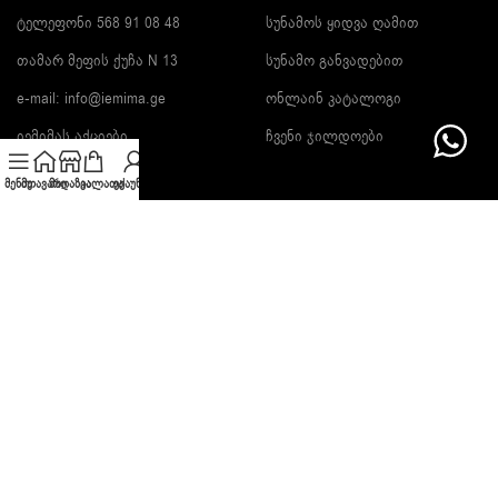
ტელეფონი 568 91 08 48
სუნამოს ყიდვა ღამით
თამარ მეფის ქუჩა N 13
სუნამო განვადებით
e-mail:
info@iemima.ge
ონლაინ კატალოგი
იემიმას აქციები
ჩვენი ჯილდოები
მენიუ
მთავარი
მაღაზია
კალათა
ექაუნთი
გამოიწერე სიახლეები და გაიგე ფასდაკლების შესახებ!