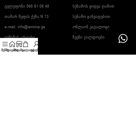
ტელეფონი 568 91 08 48
სუნამოს ყიდვა ღამით
თამარ მეფის ქუჩა N 13
სუნამო განვადებით
e-mail:
info@iemima.ge
ონლაინ კატალოგი
იემიმას აქციები
ჩვენი ჯილდოები
მენიუ
მთავარი
მაღაზია
კალათა
ექაუნთი
გამოიწერე სიახლეები და გაიგე ფასდაკლების შესახებ!