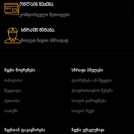
Ონლაინ Შეძენა.
კომფორტული მეთოდები.
Სწრაფი Მიტანა.
მიიღეთ ნივთი სწრაფად.
ᲩᲕᲔᲜᲘ ᲨᲝᲣᲠᲣᲛᲔᲑᲘ
ᲡᲬᲠᲐᲤᲘ ᲑᲛᲣᲚᲔᲑᲘ
თბილისი
დაბრუნება ან შეცვლა
ზუგდიდი
უსაფრთხოების წესები
ქუთაისი
საიტის გამოყენება
ბათუმი
საიტის რუქა
ᲩᲕᲔᲜᲗᲐᲜ ᲓᲐᲙᲐᲕᲨᲘᲠᲔᲑᲐ
ᲩᲕᲔᲜᲘ ᲔᲥᲡᲙᲚᲣᲖᲘᲕᲘ