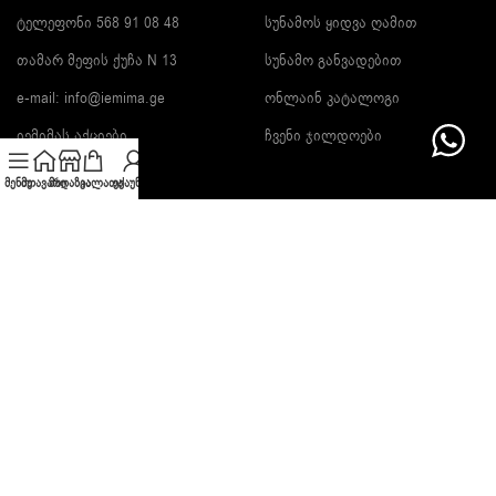
ტელეფონი 568 91 08 48
სუნამოს ყიდვა ღამით
თამარ მეფის ქუჩა N 13
სუნამო განვადებით
e-mail:
info@iemima.ge
ონლაინ კატალოგი
იემიმას აქციები
ჩვენი ჯილდოები
მენიუ
მთავარი
მაღაზია
კალათა
ექაუნთი
გამოიწერე სიახლეები და გაიგე ფასდაკლების შესახებ!