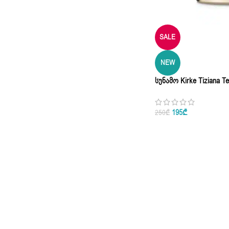
SALE
NEW
Სუნამო Kirke Tiziana T
| 3.3 Oz
195
₾
250
₾