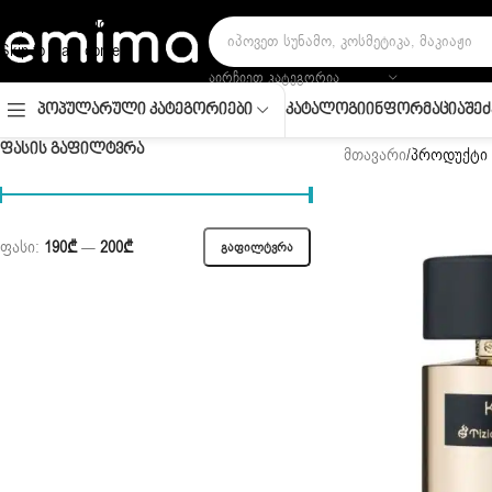
Skip to navigation
Skip to main content
ᲐᲘᲠᲩᲘᲔᲗ ᲙᲐᲢᲔᲒᲝᲠᲘᲐ
Კატალოგი
Ინფორმაცია
Შეძ
Პოპულარული Კატეგორიები
ᲤᲐᲡᲘᲡ ᲒᲐᲤᲘᲚᲢᲕᲠᲐ
მთავარი
/
პროდუქტი 
ფასი:
190₾
—
200₾
ᲒᲐᲤᲘᲚᲢᲕᲠᲐ