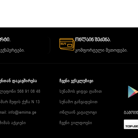
ორტი.
Ონლაინ Შეძენა.
 ექსპერტები.
კომფორტული მეთოდები.
ᲔᲜᲗᲐᲜ ᲓᲐᲙᲐᲕᲨᲘᲠᲔᲑᲐ
ᲩᲕᲔᲜᲘ ᲔᲥᲡᲙᲚᲣᲖᲘᲕᲘ
ლეფონი 568 91 08 48
სუნამოს ყიდვა ღამით
მარ მეფის ქუჩა N 13
სუნამო განვადებით
mail:
info@iemima.ge
ონლაინ კატალოგი
გამოიწ
მიმას აქციები
ჩვენი ჯილდოები