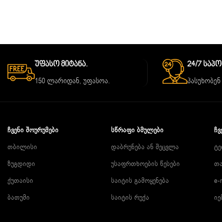
Უფასო Მიტანა.
24/7 Საპ
150 ლარიდან, უფასოა.
პასუხობენ
ᲩᲕᲔᲜᲘ ᲨᲝᲣᲠᲣᲛᲔᲑᲘ
ᲡᲬᲠᲐᲤᲘ ᲑᲛᲣᲚᲔᲑᲘ
ᲩᲕ
თბილისი
დაბრუნება ან შეცვლა
ტე
ზუგდიდი
უსაფრთხოების წესები
თა
ქუთაისი
საიტის გამოყენება
e-
ბათუმი
საიტის რუქა
იე