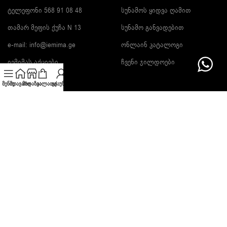
ტელეფონი 568 91 08 48
სუნამოს ყიდვა ღამით
თამარ მეფის ქუჩა N 13
სუნამო განვადებით
e-mail:
info@iemima.ge
ონლაინ კატალოგი
იემიმას აქციები
ჩვენი ჯილდოები
მენიუ
მთავარი
მაღაზია
კალათა
ექაუნთი
გამოიწერე სიახლეები და გაიგე ფასდაკლების შესახებ!