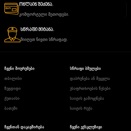
Ონლაინ Შეძენა.
კომფორტული მეთოდები.
Სწრაფი Მიტანა.
მიიღეთ ნივთი სწრაფად.
ᲩᲕᲔᲜᲘ ᲨᲝᲣᲠᲣᲛᲔᲑᲘ
ᲡᲬᲠᲐᲤᲘ ᲑᲛᲣᲚᲔᲑᲘ
თბილისი
დაბრუნება ან შეცვლა
ზუგდიდი
უსაფრთხოების წესები
ქუთაისი
საიტის გამოყენება
ბათუმი
საიტის რუქა
ᲩᲕᲔᲜᲗᲐᲜ ᲓᲐᲙᲐᲕᲨᲘᲠᲔᲑᲐ
ᲩᲕᲔᲜᲘ ᲔᲥᲡᲙᲚᲣᲖᲘᲕᲘ