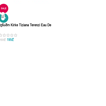
SALE
NEW
Სუნამო Kirke Tiziana Terenzi Eau De
Parfum 100ml | 3.3 Oz
195
₾
250
₾