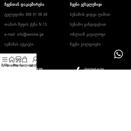
ᲩᲕᲔᲜᲗᲐᲜ ᲓᲐᲙᲐᲕᲨᲘᲠᲔᲑᲐ
ᲩᲕᲔᲜᲘ ᲔᲥᲡᲙᲚᲣᲖᲘᲕᲘ
ტელეფონი 568 91 08 48
სუნამოს ყიდვა ღამით
თამარ მეფის ქუჩა N 13
სუნამო განვადებით
e-mail:
info@iemima.ge
ონლაინ კატალოგი
იემიმას აქციები
ჩვენი ჯილდოები
მენიუ
მთავარი
მაღაზია
კალათა
ექაუნთი
გამოიწერე სიახლეები და გაიგე ფასდაკლების შესახებ!